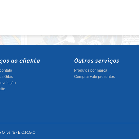
ços ao cliente
Outros serviços
contato
Produtos por marca
s Gibis
Comprar vale presentes
 devolução
ite
Oliveira - E.C.R.G.O.