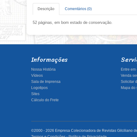
Descrição
Comentários (0)
52 páginas, em bom estado de conservação.
Informações
Servi
Nossa História
Entre em 
Vídeos
Venda seu
Sala de Imprensa
Solicitar
Logotipos
Mapa do s
Sites
Cálculo do Frete
©2000 - 2026 Empresa Colecionadora de Revistas Gilciliano de 
Termos e Condições
-
Política de Privacidade