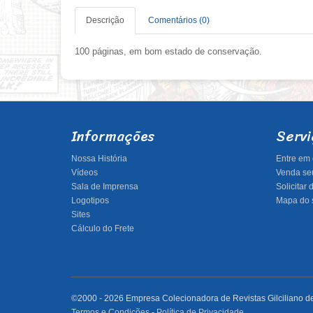
Descrição
Comentários (0)
100 páginas, em bom estado de conservação.
Informações
Servi
Nossa História
Entre em 
Vídeos
Venda seu
Sala de Imprensa
Solicitar
Logotipos
Mapa do s
Sites
Cálculo do Frete
©2000 - 2026 Empresa Colecionadora de Revistas Gilciliano de 
Termos e Condições
-
Política de Privacidade