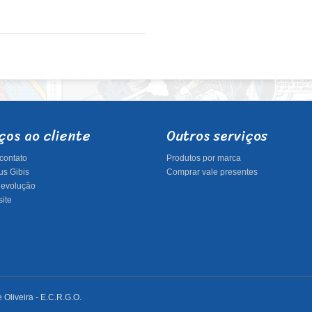
ços ao cliente
Outros serviços
contato
Produtos por marca
s Gibis
Comprar vale presentes
 devolução
ite
Oliveira - E.C.R.G.O.