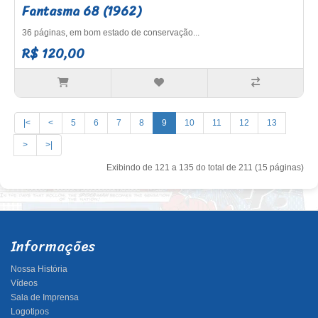
Fantasma 68 (1962)
36 páginas, em bom estado de conservação...
R$ 120,00
|<
<
5
6
7
8
9
10
11
12
13
>
>|
Exibindo de 121 a 135 do total de 211 (15 páginas)
Informações
Nossa História
Vídeos
Sala de Imprensa
Logotipos