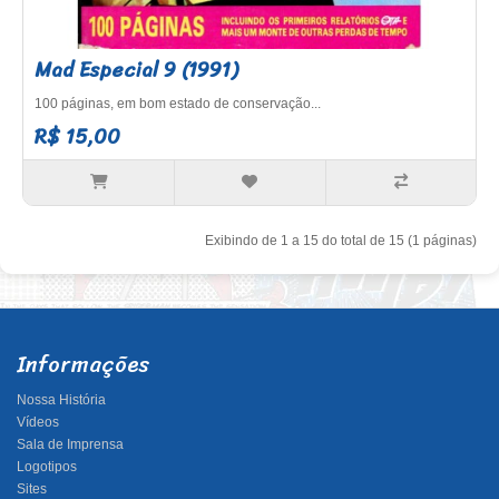
Mad Especial 9 (1991)
100 páginas, em bom estado de conservação...
R$ 15,00
Exibindo de 1 a 15 do total de 15 (1 páginas)
Informações
Nossa História
Vídeos
Sala de Imprensa
Logotipos
Sites