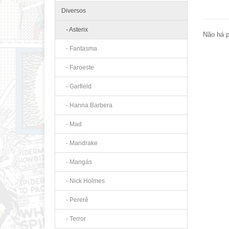
Diversos
- Asterix
Não há p
- Fantasma
- Faroeste
- Garfield
- Hanna Barbera
- Mad
- Mandrake
- Mangás
- Nick Holmes
- Pererê
- Terror