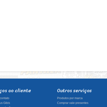
ços ao cliente
Outros serviços
contato
Produtos por marca
s Gibis
Comprar vale presentes