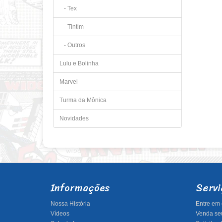
- Tex
- Tintim
- Outros
Lulu e Bolinha
Marvel
Turma da Mônica
Novidades
Informações
Servi
Nossa História
Entre em 
Vídeos
Venda seu