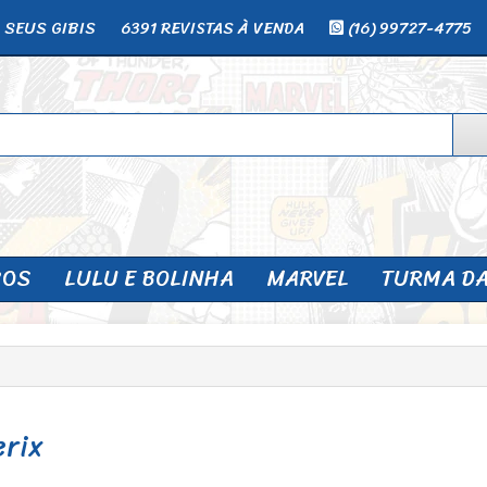
 SEUS GIBIS
6391 REVISTAS À VENDA
(16) 99727-4775
SOS
LULU E BOLINHA
MARVEL
TURMA D
erix