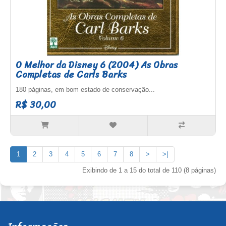
O Melhor da Disney 6 (2004) As Obras
Completas de Carls Barks
180 páginas, em bom estado de conservação...
R$ 30,00
1
2
3
4
5
6
7
8
>
>|
Exibindo de 1 a 15 do total de 110 (8 páginas)