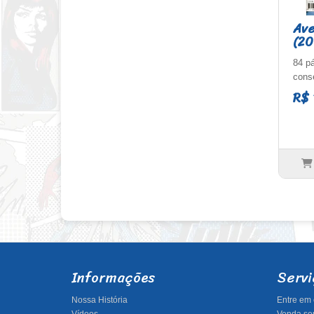
Ave
(20
84 p
cons
R$ 
Informações
Servi
Nossa História
Entre em 
Vídeos
Venda seu