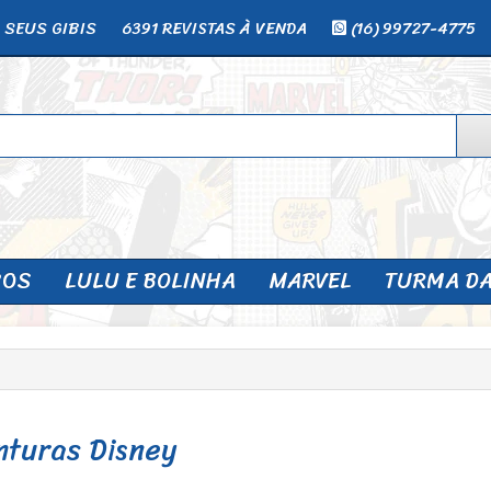
 SEUS GIBIS
6391 REVISTAS À VENDA
(16) 99727-4775
SOS
LULU E BOLINHA
MARVEL
TURMA D
nturas Disney