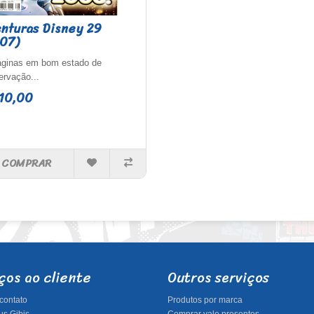
nturas Disney 29
07)
áginas em bom estado de
ervação...
10,00
COMPRAR
ços ao cliente
Outros serviços
contato
Produtos por marca
s Gibis
Comprar vale presentes