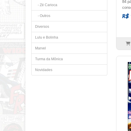
84 p
- Zé Carioca
conse
R$ 
- Outros
Diversos
Lulu e Bolinha
Marvel
Turma da Mônica
Novidades